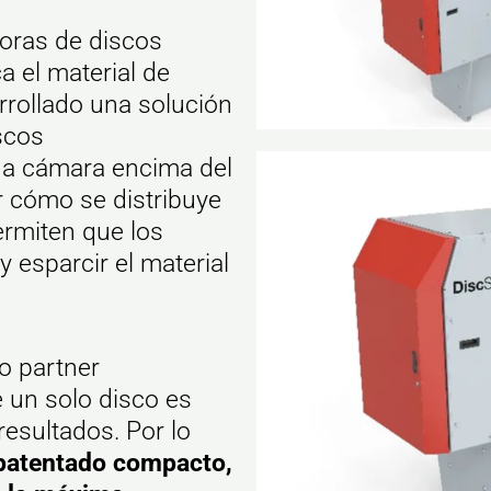
oras de discos
a el material de
arrollado una solución
scos
una cámara encima del
r cómo se distribuye
ermiten que los
 esparcir el material
o partner
 un solo disco es
resultados. Por lo
patentado compacto,