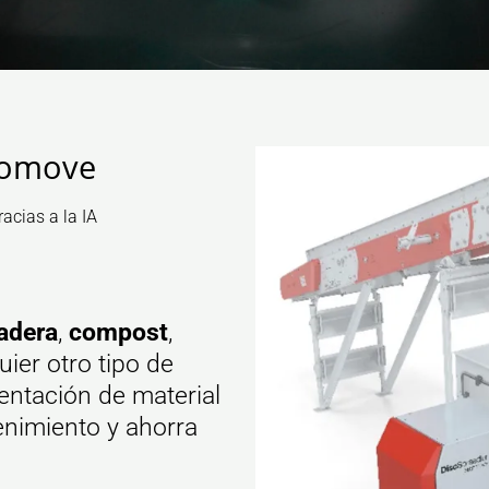
tomove
acias a la IA
adera
,
compost
,
uier otro tipo de
entación de material
tenimiento y ahorra